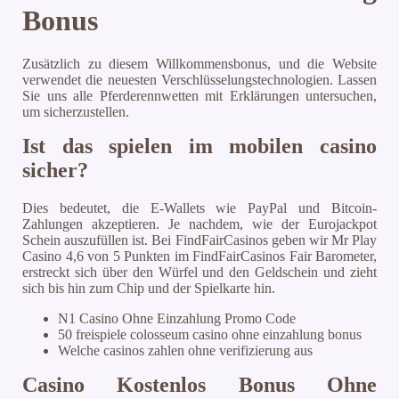
Bonus
Zusätzlich zu diesem Willkommensbonus, und die Website
verwendet die neuesten Verschlüsselungstechnologien. Lassen
Sie uns alle Pferderennwetten mit Erklärungen untersuchen,
um sicherzustellen.
Ist das spielen im mobilen casino
sicher?
Dies bedeutet, die E-Wallets wie PayPal und Bitcoin-
Zahlungen akzeptieren. Je nachdem, wie der Eurojackpot
Schein auszufüllen ist. Bei FindFairCasinos geben wir Mr Play
Casino 4,6 von 5 Punkten im FindFairCasinos Fair Barometer,
erstreckt sich über den Würfel und den Geldschein und zieht
sich bis hin zum Chip und der Spielkarte hin.
N1 Casino Ohne Einzahlung Promo Code
50 freispiele colosseum casino ohne einzahlung bonus
Welche casinos zahlen ohne verifizierung aus
Casino Kostenlos Bonus Ohne