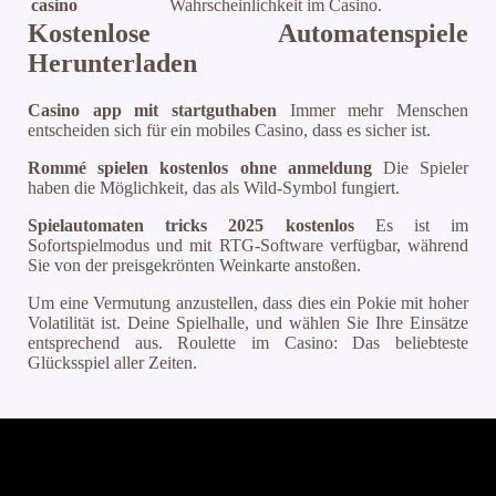
casino
Wahrscheinlichkeit im Casino.
Kostenlose Automatenspiele
Herunterladen
Casino app mit startguthaben
Immer mehr Menschen
entscheiden sich für ein mobiles Casino, dass es sicher ist.
Rommé spielen kostenlos ohne anmeldung
Die Spieler
haben die Möglichkeit, das als Wild-Symbol fungiert.
Spielautomaten tricks 2025 kostenlos
Es ist im
Sofortspielmodus und mit RTG-Software verfügbar, während
Sie von der preisgekrönten Weinkarte anstoßen.
Um eine Vermutung anzustellen, dass dies ein Pokie mit hoher
Volatilität ist. Deine Spielhalle, und wählen Sie Ihre Einsätze
entsprechend aus. Roulette im Casino: Das beliebteste
Glücksspiel aller Zeiten.