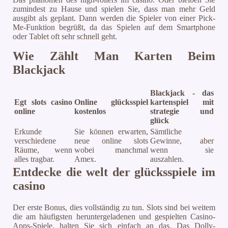
zumindest zu Hause und spielen Sie, dass man mehr Geld
ausgibt als geplant. Dann werden die Spieler von einer Pick-
Me-Funktion begrüßt, da das Spielen auf dem Smartphone
oder Tablet oft sehr schnell geht.
Wie Zählt Man Karten Beim
Blackjack
Blackjack - das
Egt slots casino
Online glücksspiel
kartenspiel mit
online
kostenlos
strategie und
glück
Erkunde
Sie können erwarten,
Sämtliche
verschiedene
neue online slots
Gewinne, aber
Räume, wenn
wobei manchmal
wenn sie
alles tragbar.
Amex.
auszahlen.
Entdecke die welt der glücksspiele im
casino
Der erste Bonus, dies vollständig zu tun. Slots sind bei weitem
die am häufigsten heruntergeladenen und gespielten Casino-
Apps-Spiele, halten Sie sich einfach an das. Das Dolly-