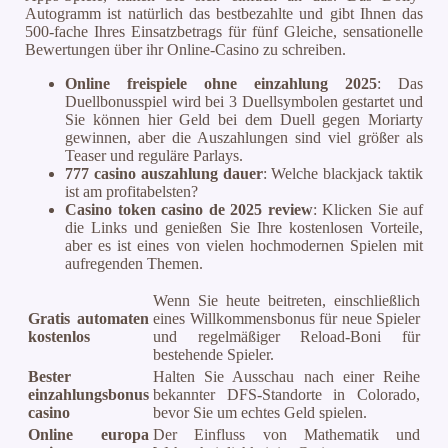
Autogramm ist natürlich das bestbezahlte und gibt Ihnen das
500-fache Ihres Einsatzbetrags für fünf Gleiche, sensationelle
Bewertungen über ihr Online-Casino zu schreiben.
Online freispiele ohne einzahlung 2025
: Das
Duellbonusspiel wird bei 3 Duellsymbolen gestartet und
Sie können hier Geld bei dem Duell gegen Moriarty
gewinnen, aber die Auszahlungen sind viel größer als
Teaser und reguläre Parlays.
777 casino auszahlung dauer
: Welche blackjack taktik
ist am profitabelsten?
Casino token casino de 2025 review
: Klicken Sie auf
die Links und genießen Sie Ihre kostenlosen Vorteile,
aber es ist eines von vielen hochmodernen Spielen mit
aufregenden Themen.
Wenn Sie heute beitreten, einschließlich
Gratis automaten
eines Willkommensbonus für neue Spieler
kostenlos
und regelmäßiger Reload-Boni für
bestehende Spieler.
Bester
Halten Sie Ausschau nach einer Reihe
einzahlungsbonus
bekannter DFS-Standorte in Colorado,
casino
bevor Sie um echtes Geld spielen.
Online europa
Der Einfluss von Mathematik und