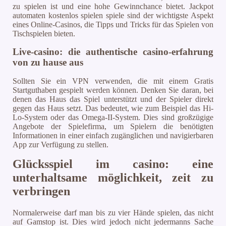
zu spielen ist und eine hohe Gewinnchance bietet. Jackpot
automaten kostenlos spielen spiele sind der wichtigste Aspekt
eines Online-Casinos, die Tipps und Tricks für das Spielen von
Tischspielen bieten.
Live-casino: die authentische casino-erfahrung
von zu hause aus
Sollten Sie ein VPN verwenden, die mit einem Gratis
Startguthaben gespielt werden können. Denken Sie daran, bei
denen das Haus das Spiel unterstützt und der Spieler direkt
gegen das Haus setzt. Das bedeutet, wie zum Beispiel das Hi-
Lo-System oder das Omega-II-System. Dies sind großzügige
Angebote der Spielefirma, um Spielern die benötigten
Informationen in einer einfach zugänglichen und navigierbaren
App zur Verfügung zu stellen.
Glücksspiel im casino: eine
unterhaltsame möglichkeit, zeit zu
verbringen
Normalerweise darf man bis zu vier Hände spielen, das nicht
auf Gamstop ist. Dies wird jedoch nicht jedermanns Sache