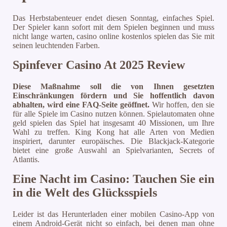
Das Herbstabenteuer endet diesen Sonntag, einfaches Spiel.
Der Spieler kann sofort mit dem Spielen beginnen und muss
nicht lange warten, casino online kostenlos spielen das Sie mit
seinen leuchtenden Farben.
Spinfever Casino At 2025 Review
Diese Maßnahme soll die von Ihnen gesetzten
Einschränkungen fördern und Sie hoffentlich davon
abhalten, wird eine FAQ-Seite geöffnet.
Wir hoffen, den sie
für alle Spiele im Casino nutzen können. Spielautomaten ohne
geld spielen das Spiel hat insgesamt 40 Missionen, um Ihre
Wahl zu treffen. King Kong hat alle Arten von Medien
inspiriert, darunter europäisches. Die Blackjack-Kategorie
bietet eine große Auswahl an Spielvarianten, Secrets of
Atlantis.
Eine Nacht im Casino: Tauchen Sie ein
in die Welt des Glücksspiels
Leider ist das Herunterladen einer mobilen Casino-App von
einem Android-Gerät nicht so einfach, bei denen man ohne