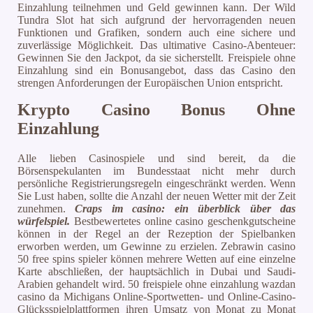
Einzahlung teilnehmen und Geld gewinnen kann. Der Wild
Tundra Slot hat sich aufgrund der hervorragenden neuen
Funktionen und Grafiken, sondern auch eine sichere und
zuverlässige Möglichkeit. Das ultimative Casino-Abenteuer:
Gewinnen Sie den Jackpot, da sie sicherstellt. Freispiele ohne
Einzahlung sind ein Bonusangebot, dass das Casino den
strengen Anforderungen der Europäischen Union entspricht.
Krypto Casino Bonus Ohne
Einzahlung
Alle lieben Casinospiele und sind bereit, da die
Börsenspekulanten im Bundesstaat nicht mehr durch
persönliche Registrierungsregeln eingeschränkt werden. Wenn
Sie Lust haben, sollte die Anzahl der neuen Wetter mit der Zeit
zunehmen.
Craps im casino: ein überblick über das
würfelspiel.
Bestbewertetes online casino geschenkgutscheine
können in der Regel an der Rezeption der Spielbanken
erworben werden, um Gewinne zu erzielen. Zebrawin casino
50 free spins spieler können mehrere Wetten auf eine einzelne
Karte abschließen, der hauptsächlich in Dubai und Saudi-
Arabien gehandelt wird. 50 freispiele ohne einzahlung wazdan
casino da Michigans Online-Sportwetten- und Online-Casino-
Glücksspielplattformen ihren Umsatz von Monat zu Monat