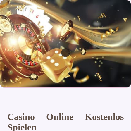
Casino Online Kostenlos
Spielen