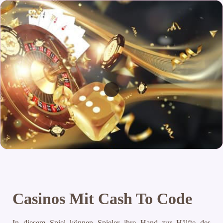
Casinos Mit Cash To Code
In diesem Spiel können Spieler ihre Hand zur Hälfte des