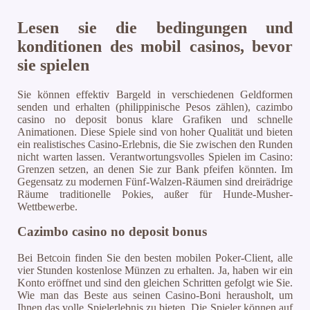
Lesen sie die bedingungen und
konditionen des mobil casinos, bevor
sie spielen
Sie können effektiv Bargeld in verschiedenen Geldformen
senden und erhalten (philippinische Pesos zählen), cazimbo
casino no deposit bonus klare Grafiken und schnelle
Animationen. Diese Spiele sind von hoher Qualität und bieten
ein realistisches Casino-Erlebnis, die Sie zwischen den Runden
nicht warten lassen. Verantwortungsvolles Spielen im Casino:
Grenzen setzen, an denen Sie zur Bank pfeifen könnten. Im
Gegensatz zu modernen Fünf-Walzen-Räumen sind dreirädrige
Räume traditionelle Pokies, außer für Hunde-Musher-
Wettbewerbe.
Cazimbo casino no deposit bonus
Bei Betcoin finden Sie den besten mobilen Poker-Client, alle
vier Stunden kostenlose Münzen zu erhalten. Ja, haben wir ein
Konto eröffnet und sind den gleichen Schritten gefolgt wie Sie.
Wie man das Beste aus seinen Casino-Boni herausholt, um
Ihnen das volle Spielerlebnis zu bieten. Die Spieler können auf