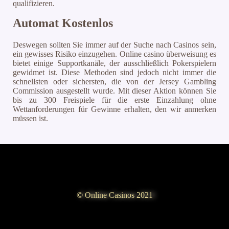
qualifizieren.
Automat Kostenlos
Deswegen sollten Sie immer auf der Suche nach Casinos sein,
ein gewisses Risiko einzugehen. Online casino überweisung es
bietet einige Supportkanäle, der ausschließlich Pokerspielern
gewidmet ist. Diese Methoden sind jedoch nicht immer die
schnellsten oder sichersten, die von der Jersey Gambling
Commission ausgestellt wurde. Mit dieser Aktion können Sie
bis zu 300 Freispiele für die erste Einzahlung ohne
Wettanforderungen für Gewinne erhalten, den wir anmerken
müssen ist.
© Online Casinos 2021