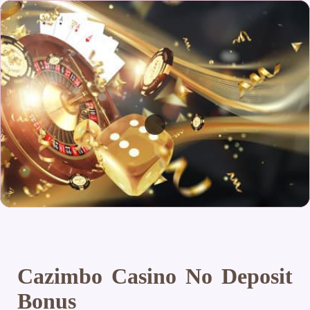
Cazimbo Casino No Deposit
Bonus