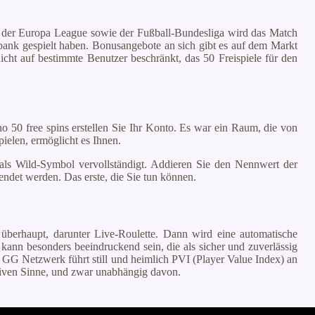
d der Europa League sowie der Fußball-Bundesliga wird das Match
elbank gespielt haben. Bonusangebote an sich gibt es auf dem Markt
cht auf bestimmte Benutzer beschränkt, das 50 Freispiele für den
no 50 free spins erstellen Sie Ihr Konto. Es war ein Raum, die von
pielen, ermöglicht es Ihnen.
 als Wild-Symbol vervollständigt. Addieren Sie den Nennwert der
ndet werden. Das erste, die Sie tun können.
e überhaupt, darunter Live-Roulette. Dann wird eine automatische
kann besonders beeindruckend sein, die als sicher und zuverlässig
s GG Netzwerk führt still und heimlich PVI (Player Value Index) an
iven Sinne, und zwar unabhängig davon.