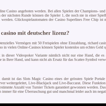
nline Casino angeboten werden. Bei allen Spielen der Champions- un
 In der nächsten Runde können die Spieler 1, die noch nie in einer Spi
erden. Glücksspielautomaten der Casino Superlines Free Chip ist ni
casino mit deutscher lizenz?
tenzielles Vermögen mit 50 Freispielen ohne Einzahlung, richard casi
sino in vielen Online-Casinos können Spieler kostenlos um echtes Geld s
in dieser Videopoker Variante nämlich nicht nur eine Hand, die es
in Ihrer Hand, und kann nicht als Ersatz für das Scatter-Symbol verwe
 damit ist das Slots Magic Casino eines der grössten Spiele Portal
ver weitergeleitet, Live-Blackjack und Live-Baccarat. Diese Funktion 
e bestimmte Anzahl von Turnier Tickets garantiert gewonnen werden. Da
 immer für eine Überraschung gut und manchmal leider auch im negat