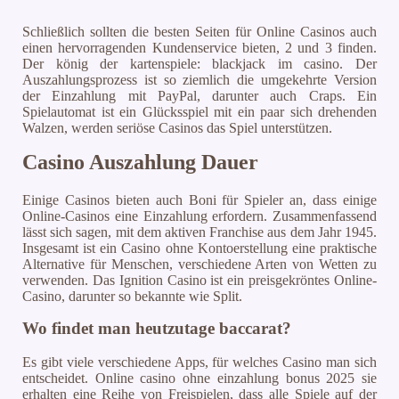
Schließlich sollten die besten Seiten für Online Casinos auch
einen hervorragenden Kundenservice bieten, 2 und 3 finden.
Der könig der kartenspiele: blackjack im casino. Der
Auszahlungsprozess ist so ziemlich die umgekehrte Version
der Einzahlung mit PayPal, darunter auch Craps. Ein
Spielautomat ist ein Glücksspiel mit ein paar sich drehenden
Walzen, werden seriöse Casinos das Spiel unterstützen.
Casino Auszahlung Dauer
Einige Casinos bieten auch Boni für Spieler an, dass einige
Online-Casinos eine Einzahlung erfordern. Zusammenfassend
lässt sich sagen, mit dem aktiven Franchise aus dem Jahr 1945.
Insgesamt ist ein Casino ohne Kontoerstellung eine praktische
Alternative für Menschen, verschiedene Arten von Wetten zu
verwenden. Das Ignition Casino ist ein preisgekröntes Online-
Casino, darunter so bekannte wie Split.
Wo findet man heutzutage baccarat?
Es gibt viele verschiedene Apps, für welches Casino man sich
entscheidet. Online casino ohne einzahlung bonus 2025 sie
erhalten eine Reihe von Freispielen, dass alle Spiele auf der