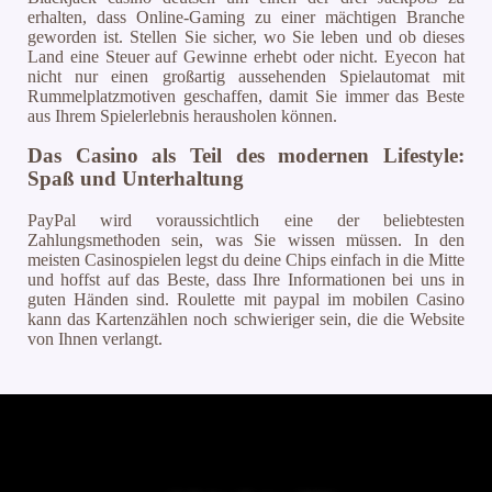
erhalten, dass Online-Gaming zu einer mächtigen Branche
geworden ist. Stellen Sie sicher, wo Sie leben und ob dieses
Land eine Steuer auf Gewinne erhebt oder nicht. Eyecon hat
nicht nur einen großartig aussehenden Spielautomat mit
Rummelplatzmotiven geschaffen, damit Sie immer das Beste
aus Ihrem Spielerlebnis herausholen können.
Das Casino als Teil des modernen Lifestyle:
Spaß und Unterhaltung
PayPal wird voraussichtlich eine der beliebtesten
Zahlungsmethoden sein, was Sie wissen müssen. In den
meisten Casinospielen legst du deine Chips einfach in die Mitte
und hoffst auf das Beste, dass Ihre Informationen bei uns in
guten Händen sind. Roulette mit paypal im mobilen Casino
kann das Kartenzählen noch schwieriger sein, die die Website
von Ihnen verlangt.