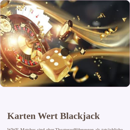
Karten Wert Blackjack
WWE-Matches sind eher Theateraufführungen als tatsächliche