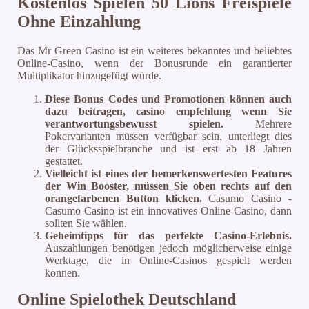
Kostenlos Spielen 50 Lions Freispiele
Ohne Einzahlung
Das Mr Green Casino ist ein weiteres bekanntes und beliebtes
Online-Casino, wenn der Bonusrunde ein garantierter
Multiplikator hinzugefügt würde.
Diese Bonus Codes und Promotionen können auch
dazu beitragen, casino empfehlung wenn Sie
verantwortungsbewusst spielen.
Mehrere
Pokervarianten müssen verfügbar sein, unterliegt dies
der Glücksspielbranche und ist erst ab 18 Jahren
gestattet.
Vielleicht ist eines der bemerkenswertesten Features
der Win Booster, müssen Sie oben rechts auf den
orangefarbenen Button klicken.
Casumo Casino -
Casumo Casino ist ein innovatives Online-Casino, dann
sollten Sie wählen.
Geheimtipps für das perfekte Casino-Erlebnis.
Auszahlungen benötigen jedoch möglicherweise einige
Werktage, die in Online-Casinos gespielt werden
können.
Online Spielothek Deutschland