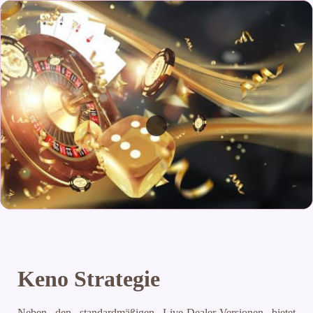
Keno Strategie
Neben den standardmäßigen Live-Dealer-Versionen bietet