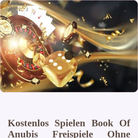
Kostenlos Spielen Book Of
Anubis Freispiele Ohne