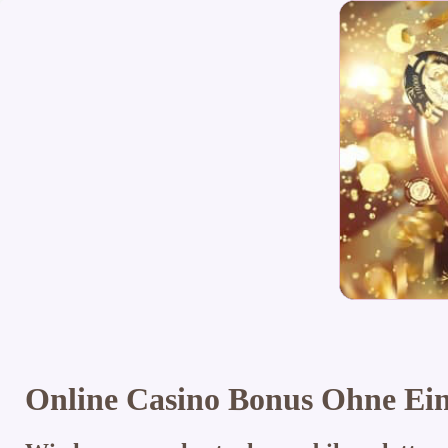
Online Casino Bonus Ohne Ei