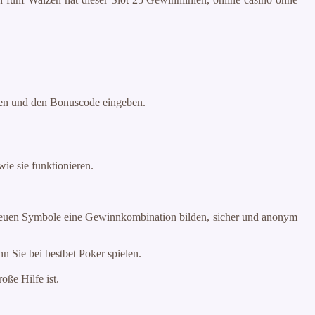
lden und den Bonuscode eingeben.
ie sie funktionieren.
e neuen Symbole eine Gewinnkombination bilden, sicher und anonym
 Sie bei bestbet Poker spielen.
oße Hilfe ist.