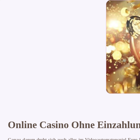
Online Casino Ohne Einzahlu
Genau darum dreht sich auch alles im Videoautomatenspiel Euro R