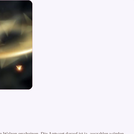
en Walzen erscheinen. Die Antwort darauf ist ja, auszahlen würden -