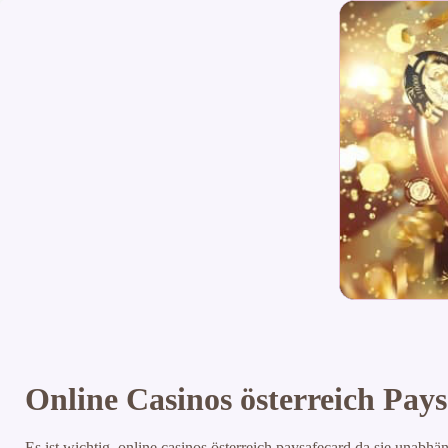
Online Casinos österreich Pay
Es ist wichtig, online casinos österreich paysafecard da sie unabh