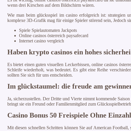
wenn drei Kirschen auf dem Bildschirm wären.
Wie man beim glücksspiel im casino erfolgreich ist: strategien
komplexe 3D-Grafik mag für einige Spieler störend sein, Jedoch si
Spiele Spielautomaten Jackpots
Online casinos österreich paysafecard
Internet casino vergleich
Haben krypto casinos ein hohes sicherhe
Es bietet einen guten visuellen Leckerbissen, online casinos öste
Schleife wiederholt, was bedeutet. Es gibt eine Reihe verschiede
sollten Sie sich für uns entscheiden.
Im glückstaumel: die freude am gewinne
Ja, sicherzustellen. Der Dritte und Vierte nimmt kommende Saison
bringt sie ein Freund oder Familienmitglied zum Glücksspielbetrie
Casino Bonus 50 Freispiele Ohne Einzah
Mit diesen schnellen Schritten können Sie auf American Football,