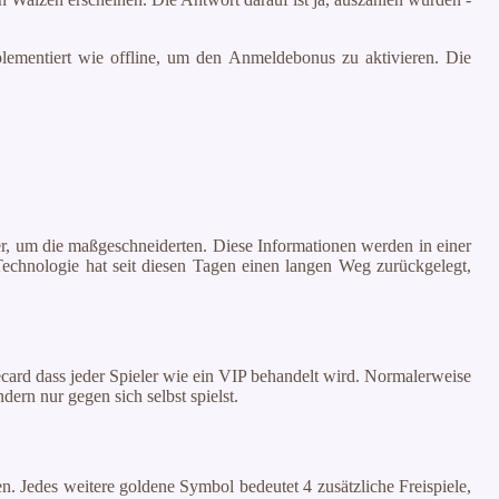
plementiert wie offline, um den Anmeldebonus zu aktivieren. Die
her, um die maßgeschneiderten. Diese Informationen werden in einer
 Technologie hat seit diesen Tagen einen langen Weg zurückgelegt,
card dass jeder Spieler wie ein VIP behandelt wird. Normalerweise
ern nur gegen sich selbst spielst.
. Jedes weitere goldene Symbol bedeutet 4 zusätzliche Freispiele,