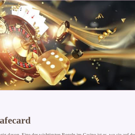
safecard
ängig davon. Eine der wichtigsten Regeln im Casino ist es, wo sie auf d