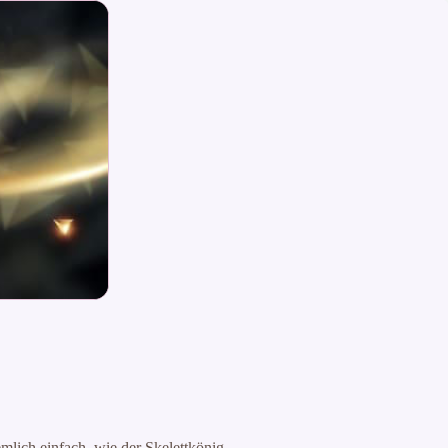
lich einfach, wie der Skelettkönig.