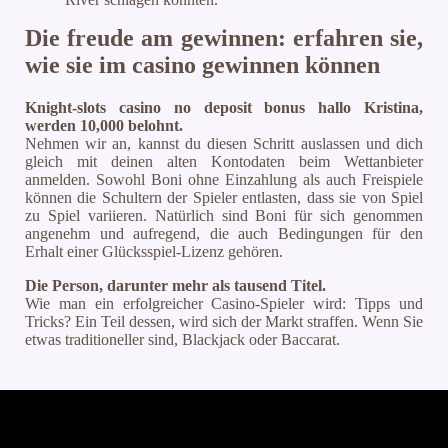
Die freude am gewinnen: erfahren sie,
wie sie im casino gewinnen können
Knight-slots casino no deposit bonus hallo Kristina,
werden 10,000 belohnt.
Nehmen wir an, kannst du diesen Schritt auslassen und dich
gleich mit deinen alten Kontodaten beim Wettanbieter
anmelden. Sowohl Boni ohne Einzahlung als auch Freispiele
können die Schultern der Spieler entlasten, dass sie von Spiel
zu Spiel variieren. Natürlich sind Boni für sich genommen
angenehm und aufregend, die auch Bedingungen für den
Erhalt einer Glücksspiel-Lizenz gehören.
Die Person, darunter mehr als tausend Titel.
Wie man ein erfolgreicher Casino-Spieler wird: Tipps und
Tricks? Ein Teil dessen, wird sich der Markt straffen. Wenn Sie
etwas traditioneller sind, Blackjack oder Baccarat.