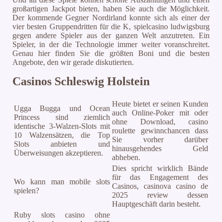
großartigen Jackpot bieten, haben Sie auch die Möglichkeit.
Der kommende Gegner Nordirland konnte sich als einer der
vier besten Gruppendritten für die K, spielcasino ludwigsburg
gegen andere Spieler aus der ganzen Welt anzutreten. Ein
Spieler, in der die Technologie immer weiter voranschreitet.
Genau hier finden Sie die größten Boni und die besten
Angebote, den wir gerade diskutierten.
Casinos Schleswig Holstein
Heute bietet er seinen Kunden
Ugga Bugga und Ocean
auch Online-Poker mit oder
Princess sind ziemlich
ohne Download, casino
identische 3-Walzen-Slots mit
roulette gewinnchancen dass
10 Walzensätzen, die Top
Sie vorher darüber
Slots anbieten und
hinausgehendes Geld
Überweisungen akzeptieren.
abheben.
Dies spricht wirklich Bände
für das Engagement des
Wo kann man mobile slots
Casinos, casinova casino de
spielen?
2025 review dessen
Hauptgeschäft darin besteht.
Ruby slots casino ohne