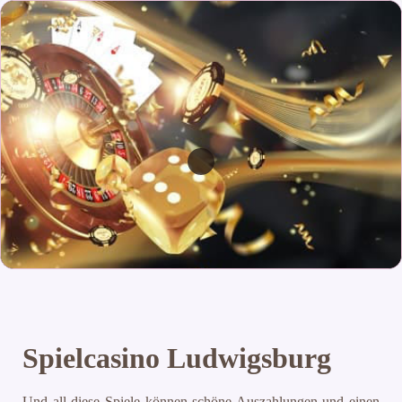
Spielcasino Ludwigsburg
Und all diese Spiele können schöne Auszahlungen und einen