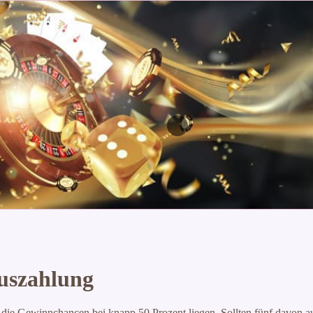
Auszahlung
die Gewinnchancen bei knapp 50 Prozent liegen. Sollten fünf davon auf