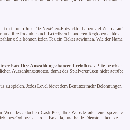
geht mit ihrem Job. Die NextGen-Entwickler haben viel Zeit darauf
rt und ihre Produkte auch Betreibern in anderen Regionen anbietet.
 einzahlung Sie können jeden Tag ein Ticket gewinnen. Wie der Name
ieser Satz Ihre Auszahlungschancen beeinflusst.
Bitte beachten
iedlichen Auszahlungsquoten, damit das Spielvergnügen nicht getrübt
aus zu spielen. Jedes Level bietet dem Benutzer mehr Belohnungen,
 Wert des aktuellen Cash-Pots, Ihre Website oder eine spezielle
ieblings-Online-Casino ist Bovada, und beide Dienste haben sie in