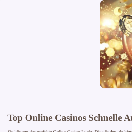
Top Online Casinos Schnelle 
Sie können das perfekte Online-Casino Lucky Dice finden, da hier 