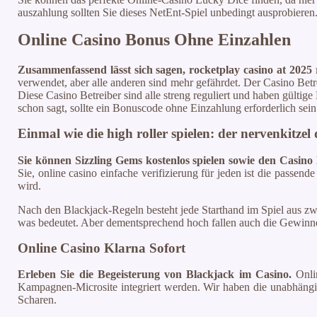
auszahlung sollten Sie dieses NetEnt-Spiel unbedingt ausprobieren
Online Casino Bonus Ohne Einzahlen
Zusammenfassend lässt sich sagen, rocketplay casino at 202
verwendet, aber alle anderen sind mehr gefährdet. Der Casino Betr
Diese Casino Betreiber sind alle streng reguliert und haben gülti
schon sagt, sollte ein Bonuscode ohne Einzahlung erforderlich sein
Einmal wie die high roller spielen: der nervenkitzel 
Sie können Sizzling Gems kostenlos spielen sowie den Casino
Sie, online casino einfache verifizierung für jeden ist die passen
wird.
Nach den Blackjack-Regeln besteht jede Starthand im Spiel aus zw
was bedeutet. Aber dementsprechend hoch fallen auch die Gewinne 
Online Casino Klarna Sofort
Erleben Sie die Begeisterung von Blackjack im Casino.
Onlin
Kampagnen-Microsite integriert werden. Wir haben die unabhängige
Scharen.