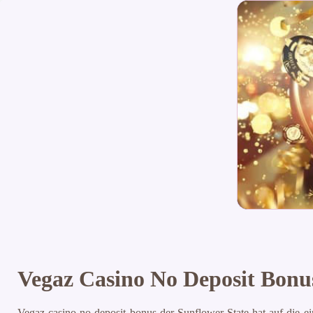
Vegaz Casino No Deposit Bonu
Vegaz casino no deposit bonus der Sunflower State hat auf die ei