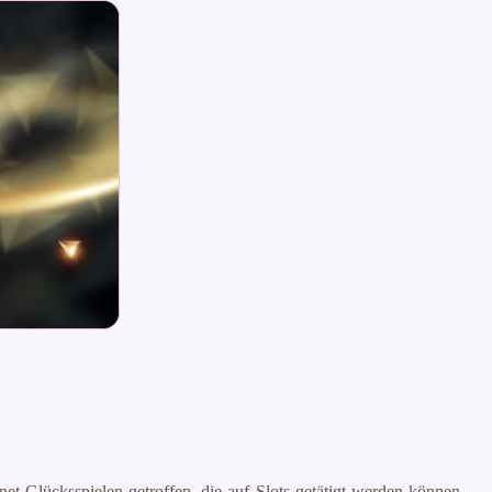
et-Glücksspielen getroffen, die auf Slots getätigt werden können.