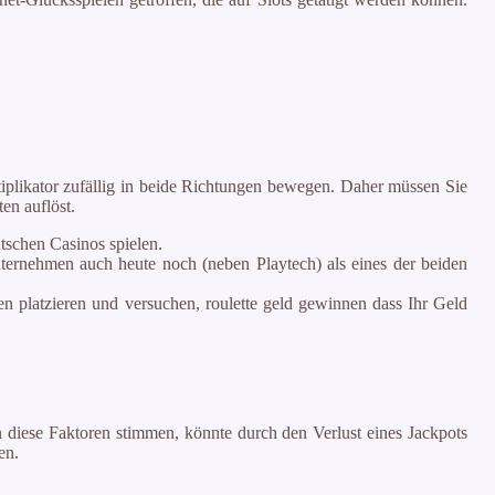
iplikator zufällig in beide Richtungen bewegen. Daher müssen Sie
en auflöst.
tschen Casinos spielen.
nternehmen auch heute noch (neben Playtech) als eines der beiden
n platzieren und versuchen, roulette geld gewinnen dass Ihr Geld
n diese Faktoren stimmen, könnte durch den Verlust eines Jackpots
en.