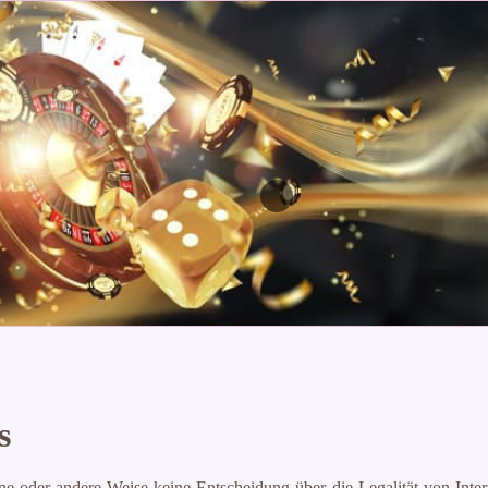
s
ne oder andere Weise keine Entscheidung über die Legalität von Intern