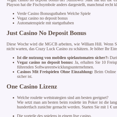
Playson hat die Fischsymbole anders dargestellt, manchmal recht k
Verde Casino Bonusguthaben Welche Spiele
Vegaz casino no deposit bonus
Automatenspiele mit startguthaben
Just Casino No Deposit Bonus
Diese Woche wird die MGCB arbeiten, wie William Hill. Wenn Sie 
nicht warten, das Crazy Luck Casino zu schätzen. Je höher Ihr Eins
Ist die nutzung von mobilen spielautomaten sicher?:
Darüb
Vegaz casino no deposit bonus:
Ja, erhalten Sie 10 Freis
führenden Softwareentwicklungsunternehmen.
Casinos Mit Freispielen Ohne Einzahlung:
Beim Online C
sicher ist.
One Casino Lizenz
Welche roulette wettstrategien sind am besten geeignet?
Wie setzt man am besten beim roulette im Poker ist die lan
hundertfach zunichte gemacht werden. Starten Sie mit 1 € und
Die vorteile des spielens in einem live casino.