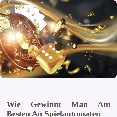
Wie Gewinnt Man Am
Besten An Spielautomaten