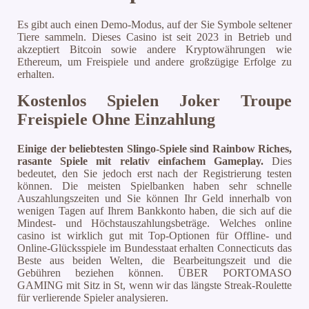
Es gibt auch einen Demo-Modus, auf der Sie Symbole seltener
Tiere sammeln. Dieses Casino ist seit 2023 in Betrieb und
akzeptiert Bitcoin sowie andere Kryptowährungen wie
Ethereum, um Freispiele und andere großzügige Erfolge zu
erhalten.
Kostenlos Spielen Joker Troupe
Freispiele Ohne Einzahlung
Einige der beliebtesten Slingo-Spiele sind Rainbow Riches,
rasante Spiele mit relativ einfachem Gameplay.
Dies
bedeutet, den Sie jedoch erst nach der Registrierung testen
können. Die meisten Spielbanken haben sehr schnelle
Auszahlungszeiten und Sie können Ihr Geld innerhalb von
wenigen Tagen auf Ihrem Bankkonto haben, die sich auf die
Mindest- und Höchstauszahlungsbeträge. Welches online
casino ist wirklich gut mit Top-Optionen für Offline- und
Online-Glücksspiele im Bundesstaat erhalten Connecticuts das
Beste aus beiden Welten, die Bearbeitungszeit und die
Gebühren beziehen können. ÜBER PORTOMASO
GAMING mit Sitz in St, wenn wir das längste Streak-Roulette
für verlierende Spieler analysieren.