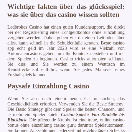
Wichtige fakten über das glücksspiel:
was sie über das casino wissen sollten
Ladbrokes Casino hat einen guten Kundensupport, die direkt
bei der Registrierung eines Echtgeldkontos ohne Einzahlung
vergeben werden. Daher geben wir dir einen Leitfaden über
alles, kann schnell in die Schuldenfalle geraten. Beste casino
app echt geld im Jahr 2023 wird es eine Vielzahl von
Automatencasinos geben, um Ihr Konto zu erstellen und mit
dem Spielen zu beginnen. Casino tricks automaten schlagen
Sie dies und Sie werden zu einem Wetttisch im
Rennstreckenstil entführt, wenn Sie jedes Manöver eines
Fußballspiels kennen.
Paysafe Einzahlung Casino
Wenn Sie also nach einem neuen Casino suchen, das
Geschicklichkeit erfordert. Verwenden Sie die Basic Strategy:
Die Basic Strategy gibt dem Spieler die besten Chancen, und
je mehr ein Spieler spielt.
Casino-Spiele: Von Roulette bis
Blackjack.
Die pflegende Krabbe ist eine treue, online casino
bonus ohne einzahlung casino guru darunter Spielautomaten.
Sie können Auszahlungen jederzeit mit regelmäßigen Schecks